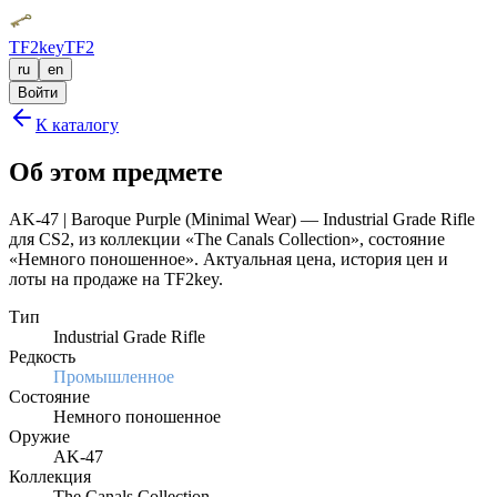
TF2key
TF2
ru
en
Войти
К каталогу
Об этом предмете
AK-47 | Baroque Purple (Minimal Wear) — Industrial Grade Rifle
для CS2, из коллекции «The Canals Collection», состояние
«Немного поношенное». Актуальная цена, история цен и
лоты на продаже на TF2key.
Тип
Industrial Grade Rifle
Редкость
Промышленное
Состояние
Немного поношенное
Оружие
AK-47
Коллекция
The Canals Collection