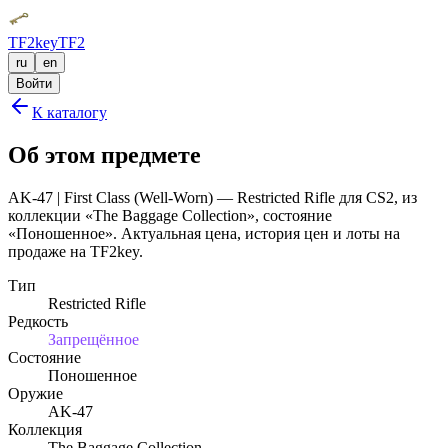
TF2key
TF2
ru
en
Войти
К каталогу
Об этом предмете
AK-47 | First Class (Well-Worn) — Restricted Rifle для CS2, из
коллекции «The Baggage Collection», состояние
«Поношенное». Актуальная цена, история цен и лоты на
продаже на TF2key.
Тип
Restricted Rifle
Редкость
Запрещённое
Состояние
Поношенное
Оружие
AK-47
Коллекция
The Baggage Collection