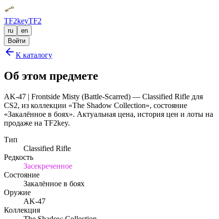
TF2key
TF2
ru
en
Войти
К каталогу
Об этом предмете
AK-47 | Frontside Misty (Battle-Scarred) — Classified Rifle для
CS2, из коллекции «The Shadow Collection», состояние
«Закалённое в боях». Актуальная цена, история цен и лоты на
продаже на TF2key.
Тип
Classified Rifle
Редкость
Засекреченное
Состояние
Закалённое в боях
Оружие
AK-47
Коллекция
The Shadow Collection