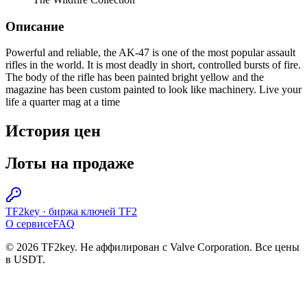
Описание
Powerful and reliable, the AK-47 is one of the most popular assault
rifles in the world. It is most deadly in short, controlled bursts of fire.
The body of the rifle has been painted bright yellow and the
magazine has been custom painted to look like machinery. Live your
life a quarter mag at a time
История цен
Лоты на продаже
TF2key
·
биржа ключей TF2
О сервисе
FAQ
© 2026 TF2key. Не аффилирован с Valve Corporation. Все цены
в USDT.