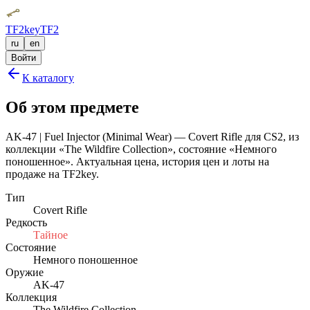
TF2key
TF2
ru
en
Войти
К каталогу
Об этом предмете
AK-47 | Fuel Injector (Minimal Wear) — Covert Rifle для CS2, из
коллекции «The Wildfire Collection», состояние «Немного
поношенное». Актуальная цена, история цен и лоты на
продаже на TF2key.
Тип
Covert Rifle
Редкость
Тайное
Состояние
Немного поношенное
Оружие
AK-47
Коллекция
The Wildfire Collection