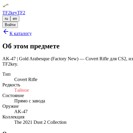
TF2key
TF2
ru
en
Войти
К каталогу
Об этом предмете
AK-47 | Gold Arabesque (Factory New) — Covert Rifle для CS2, и
TF2key.
Тип
Covert Rifle
Редкость
Тайное
Состояние
Прямо с завода
Оружие
AK-47
Коллекция
The 2021 Dust 2 Collection