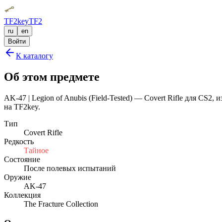
TF2key
TF2
ru
en
Войти
К каталогу
Об этом предмете
AK-47 | Legion of Anubis (Field-Tested) — Covert Rifle для CS2
на TF2key.
Тип
Covert Rifle
Редкость
Тайное
Состояние
После полевых испытаний
Оружие
AK-47
Коллекция
The Fracture Collection