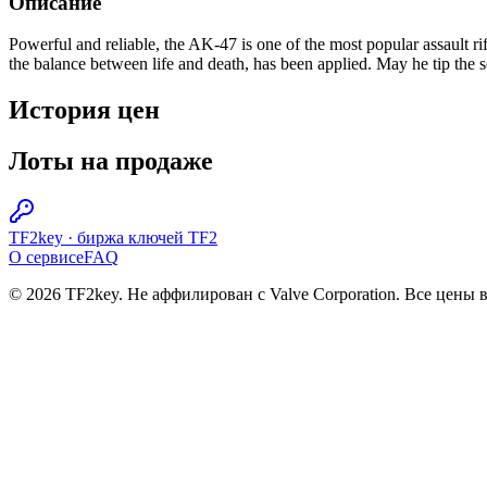
Описание
Powerful and reliable, the AK-47 is one of the most popular assault rif
the balance between life and death, has been applied. May he tip the s
История цен
Лоты на продаже
TF2key
·
биржа ключей TF2
О сервисе
FAQ
© 2026 TF2key. Не аффилирован с Valve Corporation. Все цены 