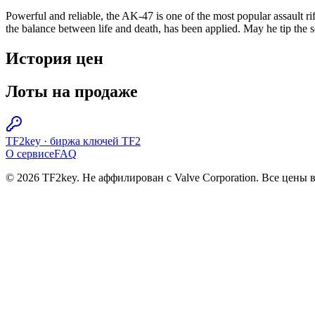
Powerful and reliable, the AK-47 is one of the most popular assault rif
the balance between life and death, has been applied. May he tip the s
История цен
Лоты на продаже
TF2key
·
биржа ключей TF2
О сервисе
FAQ
© 2026 TF2key. Не аффилирован с Valve Corporation. Все цены 