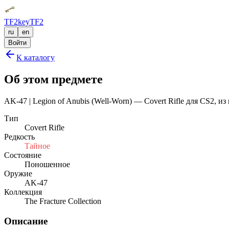
TF2key
TF2
ru
en
Войти
К каталогу
Об этом предмете
AK-47 | Legion of Anubis (Well-Worn) — Covert Rifle для CS2, 
Тип
Covert Rifle
Редкость
Тайное
Состояние
Поношенное
Оружие
AK-47
Коллекция
The Fracture Collection
Описание