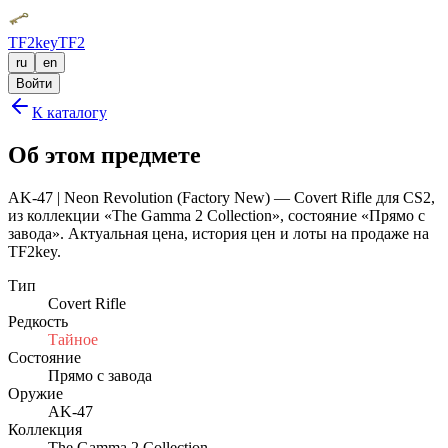
TF2key
TF2
ru
en
Войти
К каталогу
Об этом предмете
AK-47 | Neon Revolution (Factory New) — Covert Rifle для CS2,
из коллекции «The Gamma 2 Collection», состояние «Прямо с
завода». Актуальная цена, история цен и лоты на продаже на
TF2key.
Тип
Covert Rifle
Редкость
Тайное
Состояние
Прямо с завода
Оружие
AK-47
Коллекция
The Gamma 2 Collection