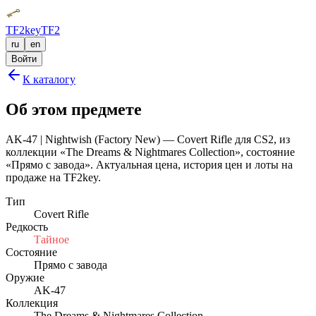
TF2key
TF2
ru
en
Войти
К каталогу
Об этом предмете
AK-47 | Nightwish (Factory New) — Covert Rifle для CS2, из
коллекции «The Dreams & Nightmares Collection», состояние
«Прямо с завода». Актуальная цена, история цен и лоты на
продаже на TF2key.
Тип
Covert Rifle
Редкость
Тайное
Состояние
Прямо с завода
Оружие
AK-47
Коллекция
The Dreams & Nightmares Collection