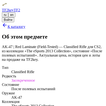
TF2key
TF2
ru
en
Войти
К каталогу
Об этом предмете
AK-47 | Red Laminate (Field-Tested) — Classified Rifle для CS2,
из коллекции «The eSports 2013 Collection», состояние «После
полевых испытаний». Актуальная цена, история цен и лоты
на продаже на TF2key.
Тип
Classified Rifle
Редкость
Засекреченное
Состояние
После полевых испытаний
Оружие
AK-47
Коллекция
The eSports 2013 Collection