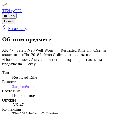
TF2key
TF2
ru
en
Войти
К каталогу
Об этом предмете
AK-47 | Safety Net (Well-Worn) — Restricted Rifle для CS2, из
коллекции «The 2018 Inferno Collection», состояние
«Поношенное». Актуальная цена, история цен и лоты на
продаже на TF2key.
Тип
Restricted Rifle
Редкость
Запрещённое
Состояние
Поношенное
Оружие
AK-47
Коллекция
The 2018 Inferno Collection