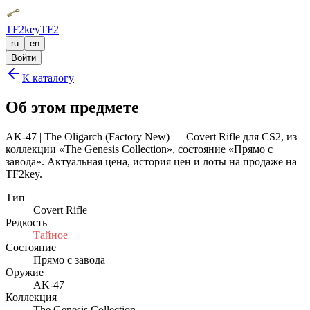
TF2key
TF2
ru
en
Войти
К каталогу
Об этом предмете
AK-47 | The Oligarch (Factory New) — Covert Rifle для CS2, из
коллекции «The Genesis Collection», состояние «Прямо с
завода». Актуальная цена, история цен и лоты на продаже на
TF2key.
Тип
Covert Rifle
Редкость
Тайное
Состояние
Прямо с завода
Оружие
AK-47
Коллекция
The Genesis Collection