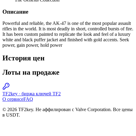
Описание
Powerful and reliable, the AK-47 is one of the most popular assault
rifles in the world. It is most deadly in short, controlled bursts of fire.
It has been custom painted to replicate the look and feel of a luxury
white and black puffer jacket and finished with gold accents. Seek
power, gain power, hold power
История цен
Лоты на продаже
TF2key
·
биржа ключей TF2
О сервисе
FAQ
© 2026 TF2key. Не аффилирован с Valve Corporation. Все цены
в USDT.