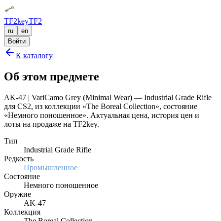
TF2key
TF2
ru
en
Войти
К каталогу
Об этом предмете
AK-47 | VariCamo Grey (Minimal Wear) — Industrial Grade Rifle
для CS2, из коллекции «The Boreal Collection», состояние
«Немного поношенное». Актуальная цена, история цен и
лоты на продаже на TF2key.
Тип
Industrial Grade Rifle
Редкость
Промышленное
Состояние
Немного поношенное
Оружие
AK-47
Коллекция
The Boreal Collection