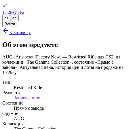
TF2key
TF2
ru
en
Войти
К каталогу
Об этом предмете
AUG | Aristocrat (Factory New) — Restricted Rifle для CS2, из
коллекции «The Gamma Collection», состояние «Прямо с
завода». Актуальная цена, история цен и лоты на продаже на
TF2key.
Тип
Restricted Rifle
Редкость
Запрещённое
Состояние
Прямо с завода
Оружие
AUG
Коллекция
The Gamma Collection