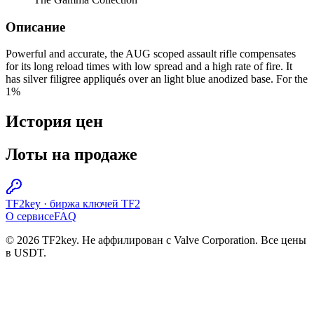
Описание
Powerful and accurate, the AUG scoped assault rifle compensates
for its long reload times with low spread and a high rate of fire. It
has silver filigree appliqués over an light blue anodized base. For the
1%
История цен
Лоты на продаже
TF2key
·
биржа ключей TF2
О сервисе
FAQ
© 2026 TF2key. Не аффилирован с Valve Corporation. Все цены
в USDT.